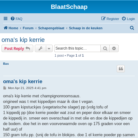
BlaatSchaap
FAQ
Register
Login
S
Home
Forum
Schapengeblaat
Schaap in de keuken
e
oma's kip kerrie
a
Search
Advanced s
Post Reply
r
1 post • Page
1
of
1
c
Bas
h
oma's kip kerrie
P
Mon Apr 21, 2025 4:41 pm
o
s
oma's kip kerrie met champignonroomsaus.
t
origineel was t met kippedijen maar ik doe t vegan.
100 gram kipstuckjes (vegetarische slager) pp (volg tofu of
1 kippedij pp (doe kerrie poeder wat zout en peper door elkaar en smeer
de kippedij in. smeer een ovenschaal in met olie en doe de kippedijen op
de bodem. doe het in een voorverwarmde oven op 175 graden voor een
half uur) of
150 gram tofu pp. (snij de tofu in blokjes. doe 1 el kerrie poeder pp samen