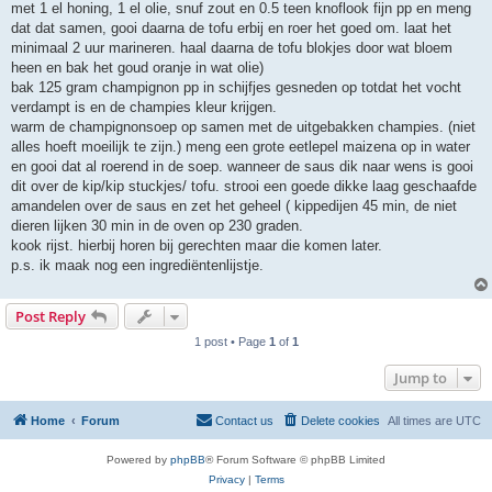
met 1 el honing, 1 el olie, snuf zout en 0.5 teen knoflook fijn pp en meng
dat dat samen, gooi daarna de tofu erbij en roer het goed om. laat het
minimaal 2 uur marineren. haal daarna de tofu blokjes door wat bloem
heen en bak het goud oranje in wat olie)
bak 125 gram champignon pp in schijfjes gesneden op totdat het vocht
verdampt is en de champies kleur krijgen.
warm de champignonsoep op samen met de uitgebakken champies. (niet
alles hoeft moeilijk te zijn.) meng een grote eetlepel maizena op in water
en gooi dat al roerend in de soep. wanneer de saus dik naar wens is gooi
dit over de kip/kip stuckjes/ tofu. strooi een goede dikke laag geschaafde
amandelen over de saus en zet het geheel ( kippedijen 45 min, de niet
dieren lijken 30 min in de oven op 230 graden.
kook rijst. hierbij horen bij gerechten maar die komen later.
p.s. ik maak nog een ingrediëntenlijstje.
Post Reply
1 post • Page
1
of
1
Jump to
Home
Forum
Contact us
Delete cookies
All times are
UTC
Powered by
phpBB
® Forum Software © phpBB Limited
Privacy
|
Terms