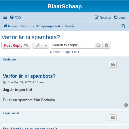
BlaatSchaap
FAQ
Register
Login
S
Home
Forum
Schapengeblaat
Bääfår
e
Varför är ni spambots?
a
Search
Advanced s
Post Reply
r
6 posts • Page
1
of
1
c
Orchidee
h
Varför är ni spambots?
P
Sun Mar 09, 2025 9:15 am
o
s
Jag är ingen bot
t
Du är en spambot från Botholm.
LapisLazuli