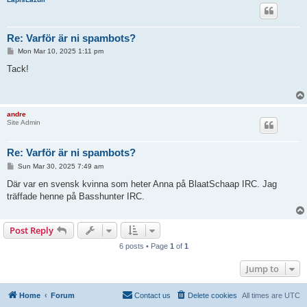
Re: Varför är ni spambots?
P
Mon Mar 10, 2025 1:11 pm
o
s
Tack!
t
andre
Site Admin
Re: Varför är ni spambots?
P
Sun Mar 30, 2025 7:49 am
o
s
Där var en svensk kvinna som heter Anna på BlaatSchaap IRC. Jag
t
träffade henne på Basshunter IRC.
Post Reply
6 posts • Page
1
of
1
Jump to
Home
Forum
Contact us
Delete cookies
All times are
UTC